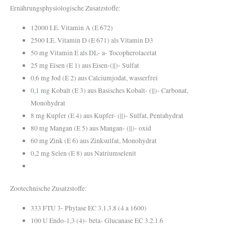
Ernährungsphysiologische Zusatzstoffe:
12000 I.E. Vitamin A (E 672)
2500 I.E. Vitamin D (E 671) als Vitamin D3
50 mg Vitamin E als DL- a- Tocopherolacetat
25 mg Eisen (E 1) aus Eisen-(||)- Sulfat
0,6 mg Jod (E 2) aus Calciumjodat, wasserfrei
0,1 mg Kobalt (E 3) aus Basisches Kobalt- (||)- Carbonat,
Monohydrat
8 mg Kupfer (E 4) aus Kupfer- (||)- Sulfat, Pentahydrat
80 mg Mangan (E 5) aus Mangan- (||)- oxid
60 mg Zink (E 6) aus Zinksulfat, Monohydrat
0,2 mg Selen (E 8) aus Natriumselenit
Zootechnische Zusatzstoffe:
333 FTU 3- Phytase EC 3.1.3.8 (4 a 1600)
100 U Endo-1,3 (4)- beta- Glucanase EC 3.2.1.6