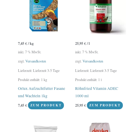
7,45
€
/
kg
25,95
€
/
l
inkl. 7 % MwSt.
inkl. 7 % MwSt.
zzgl.
Versandkosten
zzgl.
Versandkosten
Lieferzeit:
Lieferzeit 3-5 Tage
Lieferzeit:
Lieferzeit 3-5 Tage
Produkt enthält: 1
kg
Produkt enthält: 1
l
Orlux Aufzuchtfutter Fasane
Röhnfried Vitamin ADEC
und Wachteln 1kg
1000 ml
7,45
€
25,95
€
ZUM PRODUKT
ZUM PRODUKT