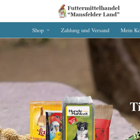
Zum
„Gute Nachrichten! 🎉 Wir
Inhalt
springen
Shop
Zahlung und Versand
Mein Ko
T