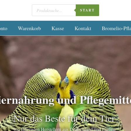
Products
 haben unsere Versandkosten für dich optimiert – jetzt noch günstiger 
search
START
nto
Warenkorb
Kasse
Kontakt
Bromelio-Pfla
iernahrung und Pflegemitt
Nur das Beste für dein Tier
von führenden Herstellern aus Deutschland und Europa