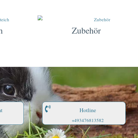
h
Zubehör
t
Hotline
+493476813582