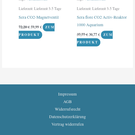
Lieferzeit:
Lieferzeit 3-5 Tage
Lieferzeit:
Lieferzeit 3-5 Tage
Sera CO2-Magnetventil
Sera flore CO2 Activ-Reaktor
1000 Aquarium
72,20
€
59,99
€
ZUM
37,77
€
30,77
€
PRODUKT
ZUM
PRODUKT
Impressum
AGB
Widerrufsrecht
Datenschutzerklärung
Vertrag widerrufen