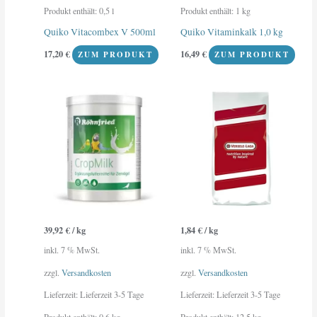
Produkt enthält: 0,5
l
Produkt enthält: 1
kg
Quiko Vitacombex V 500ml
Quiko Vitaminkalk 1,0 kg
17,20
€
16,49
€
ZUM PRODUKT
ZUM PRODUKT
39,92
€
/
kg
1,84
€
/
kg
inkl. 7 % MwSt.
inkl. 7 % MwSt.
zzgl.
Versandkosten
zzgl.
Versandkosten
Lieferzeit:
Lieferzeit 3-5 Tage
Lieferzeit:
Lieferzeit 3-5 Tage
Produkt enthält: 0,6
kg
Produkt enthält: 12,5
kg