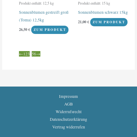
Produkt enthält: 12,5
kg
Produkt enthält: 15
kg
Sonnenblumen gestreift groß
Sonnenblumen schwarz 15kg
(Toma) 12,5kg
21,00
€
ZUM PRODUKT
26,50
€
ZUM PRODUKT
←
1
2
3
4
5
6
→
Impressum
AGB
Widerrufsrecht
Datenschutzerklärung
Vertrag widerrufen