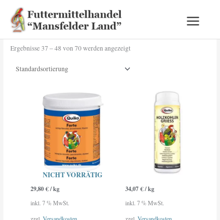
Zum
„Gute Nachrichten! 🎉 Wir haben unsere
Start
/
Vogelfutter
/ Seite 4
Inhalt
Versandkosten für dich optimiert – jetzt noch
Verstanden
Vogelfutter
springen
günstiger bestellen📦
Ergebnisse 37 – 48 von 70 werden angezeigt
NICHT VORRÄTIG
29,80
€
/
kg
34,07
€
/
kg
inkl. 7 % MwSt.
inkl. 7 % MwSt.
zzgl.
Versandkosten
zzgl.
Versandkosten