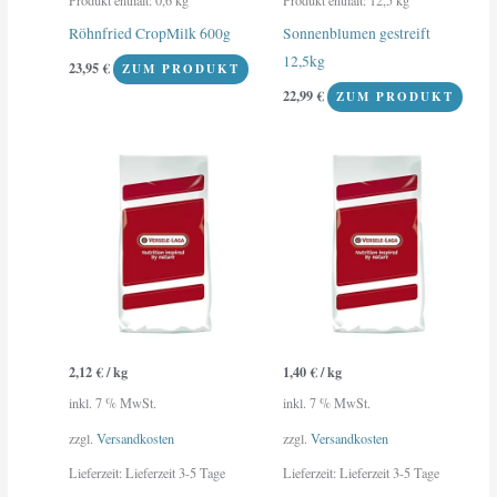
Röhnfried CropMilk 600g
Sonnenblumen gestreift
12,5kg
23,95
€
ZUM PRODUKT
22,99
€
ZUM PRODUKT
2,12
€
/
kg
1,40
€
/
kg
inkl. 7 % MwSt.
inkl. 7 % MwSt.
zzgl.
Versandkosten
zzgl.
Versandkosten
Lieferzeit:
Lieferzeit 3-5 Tage
Lieferzeit:
Lieferzeit 3-5 Tage