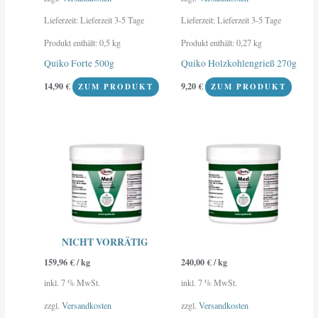
Lieferzeit:
Lieferzeit 3-5 Tage
Lieferzeit:
Lieferzeit 3-5 Tage
Produkt enthält: 0,5
kg
Produkt enthält: 0,27
kg
Quiko Forte 500g
Quiko Holzkohlengrieß 270g
14,90
€
9,20
€
ZUM PRODUKT
ZUM PRODUKT
NICHT VORRÄTIG
159,96
€
/
kg
240,00
€
/
kg
inkl. 7 % MwSt.
inkl. 7 % MwSt.
zzgl.
Versandkosten
zzgl.
Versandkosten