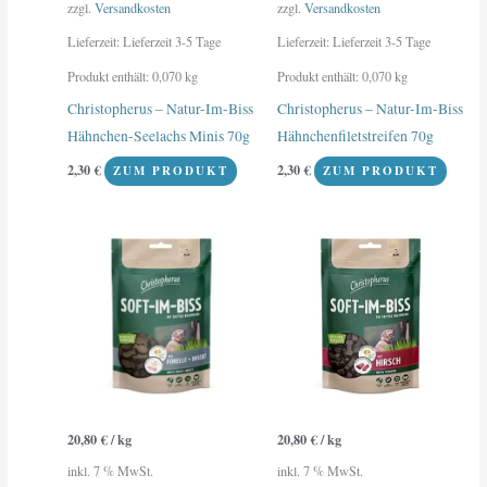
zzgl.
Versandkosten
zzgl.
Versandkosten
Lieferzeit:
Lieferzeit 3-5 Tage
Lieferzeit:
Lieferzeit 3-5 Tage
Produkt enthält: 0,070
kg
Produkt enthält: 0,070
kg
Christopherus – Natur-Im-Biss
Christopherus – Natur-Im-Biss
Hähnchen-Seelachs Minis 70g
Hähnchenfiletstreifen 70g
2,30
€
2,30
€
ZUM PRODUKT
ZUM PRODUKT
20,80
€
/
kg
20,80
€
/
kg
inkl. 7 % MwSt.
inkl. 7 % MwSt.