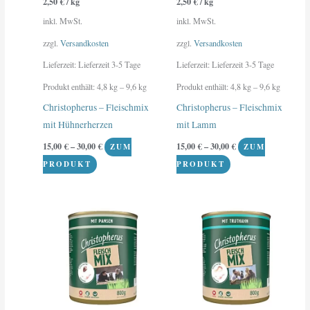
2,50
€
/
kg
2,50
€
/
kg
können
können
inkl. MwSt.
inkl. MwSt.
auf
auf
der
der
zzgl.
Versandkosten
zzgl.
Versandkosten
Produktseite
Produktseite
Lieferzeit:
Lieferzeit 3-5 Tage
Lieferzeit:
Lieferzeit 3-5 Tage
gewählt
gewählt
Produkt enthält: 4,8
kg
– 9,6
kg
Produkt enthält: 4,8
kg
– 9,6
kg
werden
werden
Christopherus – Fleischmix
Christopherus – Fleischmix
mit Hühnerherzen
mit Lamm
15,00
€
–
30,00
€
15,00
€
–
30,00
€
ZUM
ZUM
PRODUKT
PRODUKT
Dieses
Dieses
Produkt
Produkt
weist
weist
mehrere
mehrere
Varianten
Varianten
auf.
auf.
Die
Die