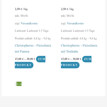
Optionen
Optionen
2,50
€
/
kg
2,50
€
/
kg
können
können
inkl. MwSt.
inkl. MwSt.
auf
auf
der
der
zzgl.
Versandkosten
zzgl.
Versandkosten
Produktseite
Produktseite
Lieferzeit:
Lieferzeit 3-5 Tage
Lieferzeit:
Lieferzeit 3-5 Tage
gewählt
gewählt
Produkt enthält: 4,8
kg
– 9,6
kg
Produkt enthält: 4,8
kg
– 9,6
kg
werden
werden
Christopherus – Fleischmix
Christopherus – Fleischmix
mit Pansen
mit Truthahn
15,00
€
–
30,00
€
15,00
€
–
30,00
€
ZUM
ZUM
PRODUKT
PRODUKT
1
2
→