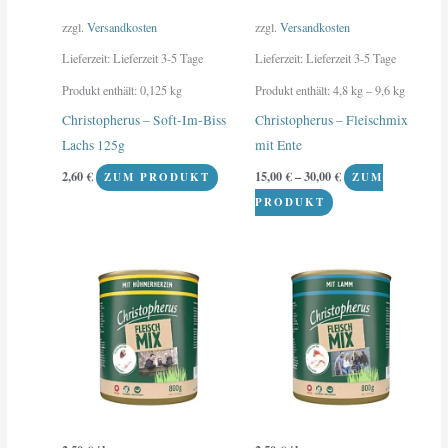
auf
der
zzgl.
Versandkosten
zzgl.
Versandkosten
Produktseite
Lieferzeit:
Lieferzeit 3-5 Tage
Lieferzeit:
Lieferzeit 3-5 Tage
gewählt
Produkt enthält: 0,125
kg
Produkt enthält: 4,8
kg
– 9,6
kg
werden
Christopherus – Soft-Im-Biss
Christopherus – Fleischmix
Lachs 125g
mit Ente
2,60
€
15,00
€
–
30,00
€
ZUM PRODUKT
ZUM
PRODUKT
Dieses
Dieses
Produkt
Produkt
weist
weist
mehrere
mehrere
Varianten
Varianten
auf.
auf.
Die
Die
Optionen
Optionen