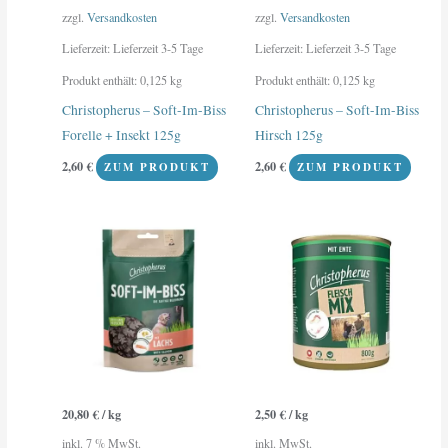
zzgl.
Versandkosten
zzgl.
Versandkosten
Lieferzeit:
Lieferzeit 3-5 Tage
Lieferzeit:
Lieferzeit 3-5 Tage
Produkt enthält: 0,125
kg
Produkt enthält: 0,125
kg
Christopherus – Soft-Im-Biss
Christopherus – Soft-Im-Biss
Forelle + Insekt 125g
Hirsch 125g
2,60
€
2,60
€
ZUM PRODUKT
ZUM PRODUKT
Dieses
Produkt
weist
mehrere
Varianten
auf.
Die
Optionen
20,80
€
/
kg
2,50
€
/
kg
können
inkl. 7 % MwSt.
inkl. MwSt.