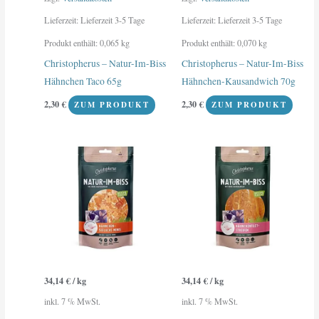
Lieferzeit:
Lieferzeit 3-5 Tage
Lieferzeit:
Lieferzeit 3-5 Tage
Produkt enthält: 0,065
kg
Produkt enthält: 0,070
kg
Christopherus – Natur-Im-Biss
Christopherus – Natur-Im-Biss
Hähnchen Taco 65g
Hähnchen-Kausandwich 70g
2,30
€
2,30
€
ZUM PRODUKT
ZUM PRODUKT
34,14
€
/
kg
34,14
€
/
kg
inkl. 7 % MwSt.
inkl. 7 % MwSt.