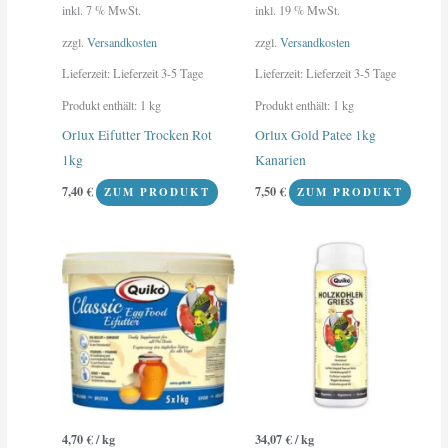
inkl. 7 % MwSt.
inkl. 19 % MwSt.
zzgl.
Versandkosten
zzgl.
Versandkosten
Lieferzeit:
Lieferzeit 3-5 Tage
Lieferzeit:
Lieferzeit 3-5 Tage
Produkt enthält: 1
kg
Produkt enthält: 1
kg
Orlux Eifutter Trocken Rot
Orlux Gold Patee 1kg
1kg
Kanarien
7,40
€
7,50
€
ZUM PRODUKT
ZUM PRODUKT
4,70
€
/
kg
34,07
€
/
kg