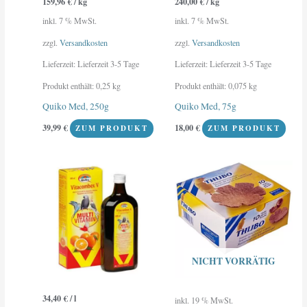
159,96
€
/
kg
240,00
€
/
kg
inkl. 7 % MwSt.
inkl. 7 % MwSt.
zzgl.
Versandkosten
zzgl.
Versandkosten
Lieferzeit:
Lieferzeit 3-5 Tage
Lieferzeit:
Lieferzeit 3-5 Tage
Produkt enthält: 0,25
kg
Produkt enthält: 0,075
kg
Quiko Med, 250g
Quiko Med, 75g
39,99
€
18,00
€
ZUM PRODUKT
ZUM PRODUKT
NICHT VORRÄTIG
34,40
€
/
l
inkl. 19 % MwSt.