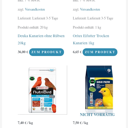
zzgl.
Versandkosten
zzgl.
Versandkosten
Lieferzeit:
Lieferzeit 3-5 Tage
Lieferzeit:
Lieferzeit 3-5 Tage
Produkt enthält: 20
kg
Produkt enthält: 1
kg
Deuka Kanarien ohne Rübsen
Orlux Eifutter Trocken
20kg
Kanarien 1kg
36,00
€
6,65
€
ZUM PRODUKT
ZUM PRODUKT
NICHT VORRÄTIG
7,40
€
/
kg
7,50
€
/
kg