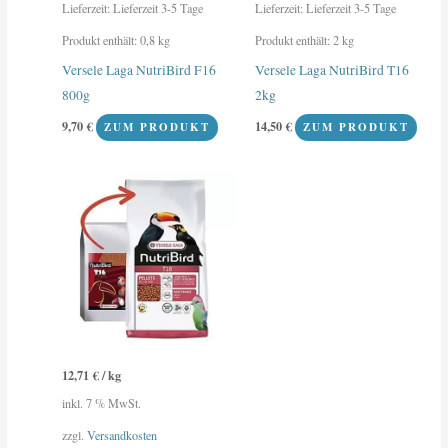
Lieferzeit:
Lieferzeit 3-5 Tage
Lieferzeit:
Lieferzeit 3-5 Tage
Produkt enthält: 0,8
kg
Produkt enthält: 2
kg
Versele Laga NutriBird F16
Versele Laga NutriBird T16
800g
2kg
9,70
€
14,50
€
ZUM PRODUKT
ZUM PRODUKT
12,71
€
/
kg
inkl. 7 % MwSt.
zzgl.
Versandkosten