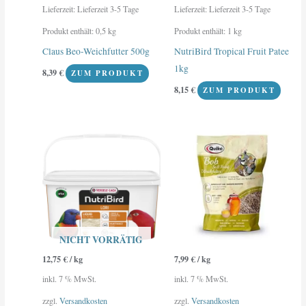
Lieferzeit:
Lieferzeit 3-5 Tage
Lieferzeit:
Lieferzeit 3-5 Tage
Produkt enthält: 0,5
kg
Produkt enthält: 1
kg
Claus Beo-Weichfutter 500g
NutriBird Tropical Fruit Patee
1kg
8,39
€
ZUM PRODUKT
8,15
€
ZUM PRODUKT
NICHT VORRÄTIG
12,75
€
/
kg
7,99
€
/
kg
inkl. 7 % MwSt.
inkl. 7 % MwSt.
zzgl.
Versandkosten
zzgl.
Versandkosten