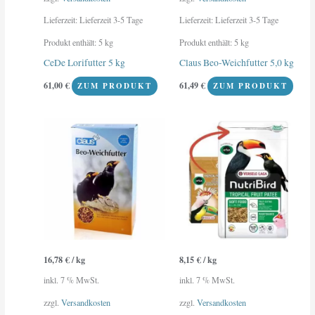
Lieferzeit:
Lieferzeit 3-5 Tage
Lieferzeit:
Lieferzeit 3-5 Tage
Produkt enthält: 5
kg
Produkt enthält: 5
kg
CeDe Lorifutter 5 kg
Claus Beo-Weichfutter 5,0 kg
61,00
€
61,49
€
ZUM PRODUKT
ZUM PRODUKT
16,78
€
/
kg
8,15
€
/
kg
inkl. 7 % MwSt.
inkl. 7 % MwSt.
zzgl.
Versandkosten
zzgl.
Versandkosten