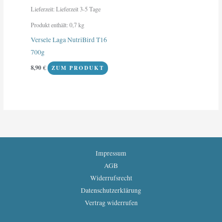
Lieferzeit:
Lieferzeit 3-5 Tage
Produkt enthält: 0,7
kg
Versele Laga NutriBird T16
700g
8,90
€
ZUM PRODUKT
Impressum
AGB
Widerrufsrecht
Datenschutzerklärung
Vertrag widerrufen