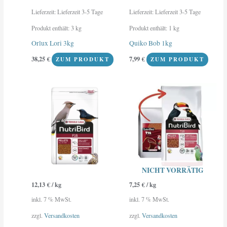
Lieferzeit:
Lieferzeit 3-5 Tage
Lieferzeit:
Lieferzeit 3-5 Tage
Produkt enthält: 3
kg
Produkt enthält: 1
kg
Orlux Lori 3kg
Quiko Bob 1kg
38,25
€
7,99
€
ZUM PRODUKT
ZUM PRODUKT
NICHT VORRÄTIG
12,13
€
/
kg
7,25
€
/
kg
inkl. 7 % MwSt.
inkl. 7 % MwSt.
zzgl.
Versandkosten
zzgl.
Versandkosten