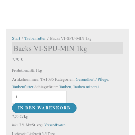
Start
/
Taubenfutter
/ Backs VI-SPU-MIN 1kg
Backs VI-SPU-MIN 1kg
7,70
€
Produkt enthält: 1
kg
Artikelnummer:
TA1035
Kategorien:
Gesundheit / Pflege
,
Taubenfutter
Schlagwörter:
Tauben
,
Tauben mineral
IN DEN WARENKORB
7,70
€
/
kg
inkl. 7 % MwSt.
zzgl.
Versandkosten
Lieferzeit:
Lieferzeit 3-5 Tage