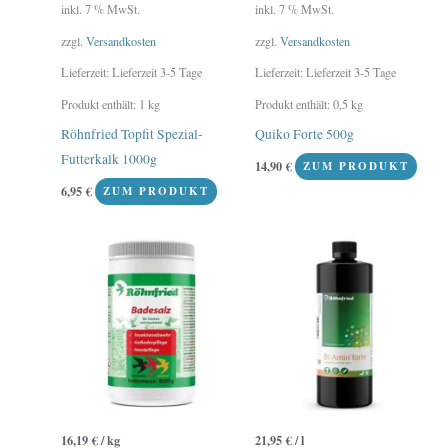
inkl. 7 % MwSt.
inkl. 7 % MwSt.
zzgl.
Versandkosten
zzgl.
Versandkosten
Lieferzeit:
Lieferzeit 3-5 Tage
Lieferzeit:
Lieferzeit 3-5 Tage
Produkt enthält: 1
kg
Produkt enthält: 0,5
kg
Röhnfried Topfit Spezial-
Quiko Forte 500g
Futterkalk 1000g
14,90
€
ZUM PRODUKT
6,95
€
ZUM PRODUKT
16,19
€
/
kg
21,95
€
/
l