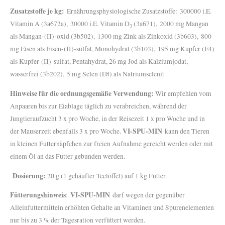
Zusatzstoffe je kg:
Ernährungsphysiologische Zusatzstoffe: 300000 i.E.
Vitamin A (3a672a), 30000 i.E. Vitamin D
(3a671), 2000 mg Mangan
3
als Mangan-(II)-oxid (3b502), 1300 mg Zink als Zinkoxid (3b603), 800
mg Eisen als Eisen-(II)-sulfat, Monohydrat (3b103), 195 mg Kupfer (E4)
als Kupfer-(II)-sulfat, Pentahydrat, 26 mg Jod als Kalziumjodat,
wasserfrei (3b202), 5 mg Selen (E8) als Natriumselenit
Hinweise für die ordnungsgemäße Verwendung:
Wir empfehlen vom
Anpaaren bis zur Eiablage täglich zu verabreichen, während der
Jungtieraufzucht 3 x pro Woche, in der Reisezeit 1 x pro Woche und in
VI-SPU-MIN
der Mauserzeit ebenfalls 3 x pro Woche.
kann den Tieren
in kleinen Futternäpfchen zur freien Aufnahme gereicht werden oder mit
einem Öl an das Futter gebunden werden.
Dosierung:
20 g (1 gehäufter Teelöffel) auf 1 kg Futter.
Fütterungshinweis
VI-SPU-MIN
:
darf wegen der gegenüber
Alleinfuttermitteln erhöhten Gehalte an Vitaminen und Spurenelementen
nur bis zu 3 % der Tagesration verfüttert werden.