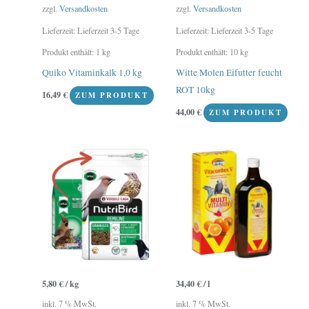
zzgl.
Versandkosten
zzgl.
Versandkosten
Lieferzeit:
Lieferzeit 3-5 Tage
Lieferzeit:
Lieferzeit 3-5 Tage
Produkt enthält: 1
kg
Produkt enthält: 10
kg
Quiko Vitaminkalk 1,0 kg
Witte Molen Eifutter feucht
ROT 10kg
16,49
€
ZUM PRODUKT
44,00
€
ZUM PRODUKT
5,80
€
/
kg
34,40
€
/
l
inkl. 7 % MwSt.
inkl. 7 % MwSt.