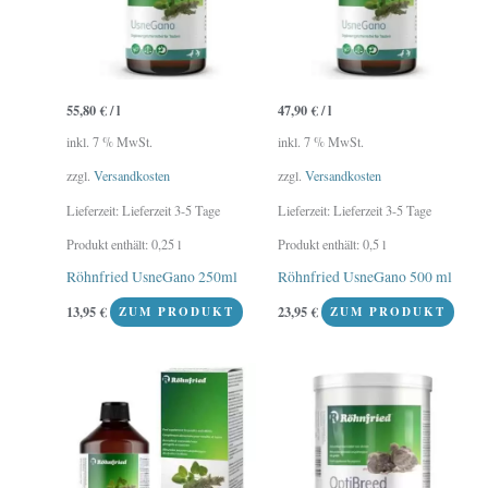
55,80
€
/
l
47,90
€
/
l
inkl. 7 % MwSt.
inkl. 7 % MwSt.
zzgl.
Versandkosten
zzgl.
Versandkosten
Lieferzeit:
Lieferzeit 3-5 Tage
Lieferzeit:
Lieferzeit 3-5 Tage
Produkt enthält: 0,25
l
Produkt enthält: 0,5
l
Röhnfried UsneGano 250ml
Röhnfried UsneGano 500 ml
13,95
€
23,95
€
ZUM PRODUKT
ZUM PRODUKT