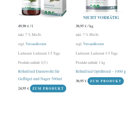
NICHT VORRÄTIG
49,90
€
/
l
30,95
€
/
kg
inkl. 7 % MwSt.
inkl. 7 % MwSt.
zzgl.
Versandkosten
zzgl.
Versandkosten
Lieferzeit:
Lieferzeit 3-5 Tage
Lieferzeit:
Lieferzeit 3-5 Tage
Produkt enthält: 0,5
l
Produkt enthält: 1
kg
Röhnfried Darmwohl für
Röhnfried OptiBreed – 1000 g
Geflügel und Nager 500ml
30,95
€
ZUM PRODUKT
24,95
€
ZUM PRODUKT