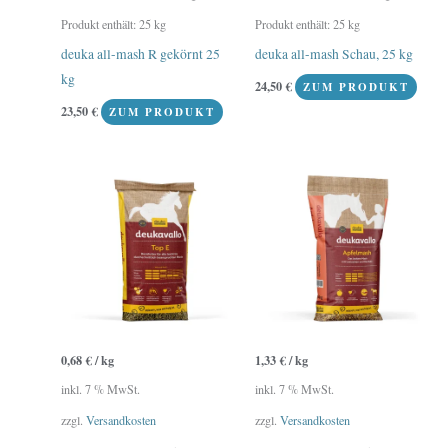
Produkt enthält: 25
kg
Produkt enthält: 25
kg
deuka all-mash R gekörnt 25
deuka all-mash Schau, 25 kg
kg
24,50
€
ZUM PRODUKT
23,50
€
ZUM PRODUKT
0,68
€
/
kg
1,33
€
/
kg
inkl. 7 % MwSt.
inkl. 7 % MwSt.
zzgl.
Versandkosten
zzgl.
Versandkosten