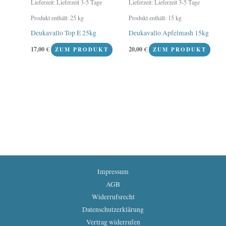
Lieferzeit:
Lieferzeit 3-5 Tage
Lieferzeit:
Lieferzeit 3-5 Tage
Produkt enthält: 25
kg
Produkt enthält: 15
kg
Deukavallo Top E 25kg
Deukavallo Apfelmash 15kg
17,00
€
20,00
€
ZUM PRODUKT
ZUM PRODUKT
Impressum
AGB
Widerrufsrecht
Datenschutzerklärung
Vertrag widerrufen