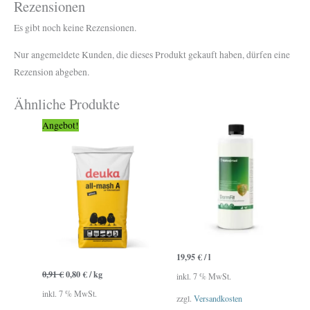
Rezensionen
Es gibt noch keine Rezensionen.
Nur angemeldete Kunden, die dieses Produkt gekauft haben, dürfen eine
Rezension abgeben.
Ähnliche Produkte
Ursprünglicher
Aktueller
Angebot!
Preis
Preis
war:
ist:
22,70 €
20,00 €.
19,95
€
/
l
0,91
€
0,80
€
/
kg
inkl. 7 % MwSt.
inkl. 7 % MwSt.
zzgl.
Versandkosten