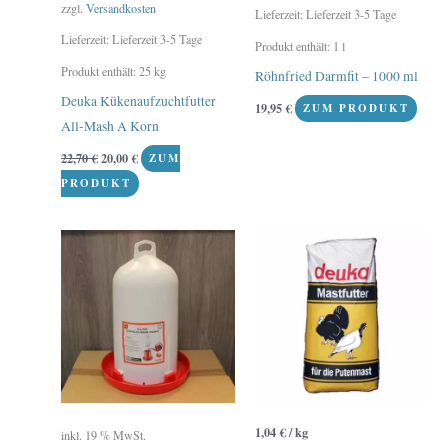
zzgl.
Versandkosten
Lieferzeit:
Lieferzeit 3-5 Tage
Lieferzeit:
Lieferzeit 3-5 Tage
Produkt enthält: 1
l
Produkt enthält: 25
kg
Röhnfried Darmfit – 1000 ml
Deuka Kükenaufzuchtfutter
19,95
€
ZUM PRODUKT
All-Mash A Korn
22,70
€
20,00
€
ZUM
PRODUKT
1,04
€
/
kg
inkl. 19 % MwSt.