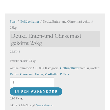
Start
/
Geflügelfutter
/ Deuka Enten-und Gänsemast gekörnt
25kg
Deuka Enten-und Gänsemast
gekörnt 25kg
22,50
€
Produkt enthält: 25
kg
Artikelnummer:
GE1008
Kategorie:
Geflügelfutter
Schlagwörter:
Deuka
,
Gänse und Enten
,
Mastfutter
,
Pellets
IN DEN WARENKORB
0,90
€
/
kg
inkl. 7 % MwSt.
zzgl.
Versandkosten