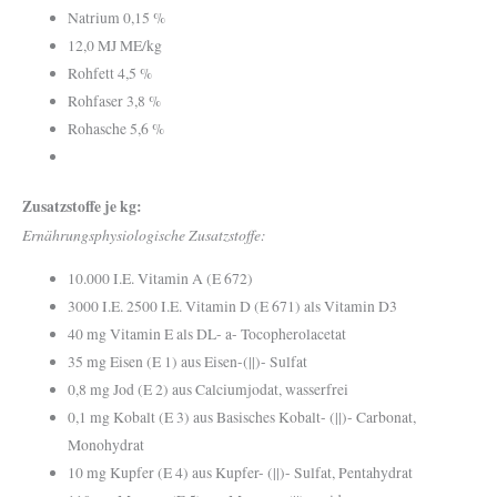
Natrium 0,15 %
12,0 MJ ME/kg
Rohfett 4,5 %
Rohfaser 3,8 %
Rohasche 5,6 %
Zusatzstoffe je kg:
Ernährungsphysiologische Zusatzstoffe:
10.000 I.E. Vitamin A (E 672)
3000 I.E. 2500 I.E. Vitamin D (E 671) als Vitamin D3
40 mg Vitamin E als DL- a- Tocopherolacetat
35 mg Eisen (E 1) aus Eisen-(||)- Sulfat
0,8 mg Jod (E 2) aus Calciumjodat, wasserfrei
0,1 mg Kobalt (E 3) aus Basisches Kobalt- (||)- Carbonat,
Monohydrat
10 mg Kupfer (E 4) aus Kupfer- (||)- Sulfat, Pentahydrat