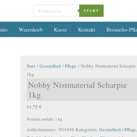
Products
 haben unsere Versandkosten für dich optimiert – jetzt noch günstiger 
search
START
nto
Warenkorb
Kasse
Kontakt
Bromelio-Pfla
Nobby
Start
/
Gesundheit / Pflege
/ Nobby Nistmaterial Scharpie
Nistmaterial
1kg
Scharpie
Nobby Nistmaterial Scharpie
1kg
1kg
Menge
11,75
€
Produkt enthält: 1
kg
Artikelnummer:
VO1056
Kategorien:
Gesundheit / Pflege