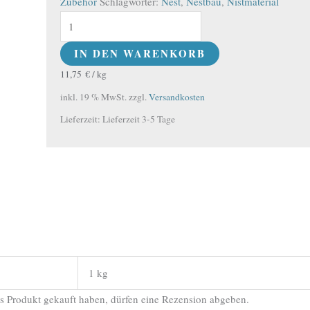
Zubehör
Schlagwörter:
Nest
,
Nestbau
,
Nistmaterial
IN DEN WARENKORB
11,75
€
/
kg
inkl. 19 % MwSt.
zzgl.
Versandkosten
Lieferzeit:
Lieferzeit 3-5 Tage
1 kg
s Produkt gekauft haben, dürfen eine Rezension abgeben.