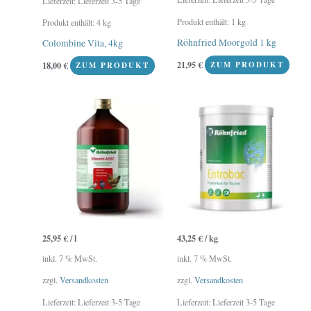
Lieferzeit:
Lieferzeit 3-5 Tage
Produkt enthält: 1
kg
Produkt enthält: 4
kg
Röhnfried Moorgold 1 kg
Colombine Vita, 4kg
21,95
€
18,00
€
ZUM PRODUKT
ZUM PRODUKT
25,95
€
/
l
43,25
€
/
kg
inkl. 7 % MwSt.
inkl. 7 % MwSt.
zzgl.
Versandkosten
zzgl.
Versandkosten
Lieferzeit:
Lieferzeit 3-5 Tage
Lieferzeit:
Lieferzeit 3-5 Tage