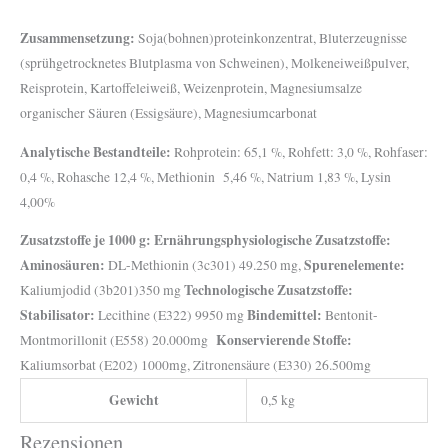
Zusammensetzung:
Soja(bohnen)proteinkonzentrat, Bluterzeugnisse
(sprühgetrocknetes Blutplasma von Schweinen), Molkeneiweißpulver,
Reisprotein, Kartoffeleiweiß, Weizenprotein, Magnesiumsalze
organischer Säuren (Essigsäure), Magnesiumcarbonat
Analytische Bestandteile:
Rohprotein: 65,1 %, Rohfett: 3,0 %, Rohfaser:
0,4 %, Rohasche 12,4 %, Methionin 5,46 %, Natrium 1,83 %, Lysin
4,00%
Zusatzstoffe je 1000 g: Ernährungsphysiologische Zusatzstoffe:
Aminosäuren:
Spurenelemente:
DL-Methionin (3c301) 49.250 mg,
Technologische Zusatzstoffe:
Kaliumjodid (3b201)350 mg
Stabilisator:
Bindemittel:
Lecithine (E322) 9950 mg
Bentonit-
Konservierende Stoffe:
Montmorillonit (E558) 20.000mg
Kaliumsorbat (E202) 1000mg, Zitronensäure (E330) 26.500mg
Gewicht
0,5 kg
Rezensionen