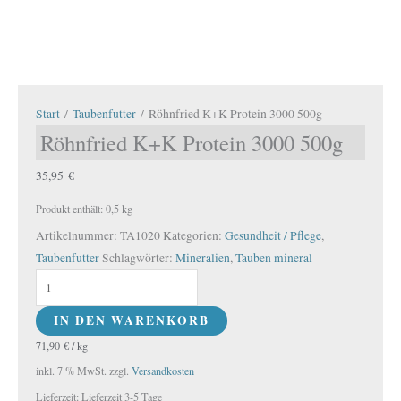
Start
/
Taubenfutter
/ Röhnfried K+K Protein 3000 500g
Röhnfried K+K Protein 3000 500g
35,95
€
Produkt enthält: 0,5
kg
Artikelnummer:
TA1020
Kategorien:
Gesundheit / Pflege
,
Taubenfutter
Schlagwörter:
Mineralien
,
Tauben mineral
IN DEN WARENKORB
71,90
€
/
kg
inkl. 7 % MwSt.
zzgl.
Versandkosten
Lieferzeit:
Lieferzeit 3-5 Tage