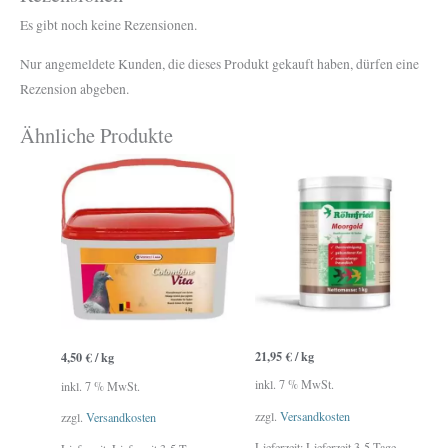
Es gibt noch keine Rezensionen.
Nur angemeldete Kunden, die dieses Produkt gekauft haben, dürfen eine
Rezension abgeben.
Ähnliche Produkte
21,95
€
/
kg
4,50
€
/
kg
inkl. 7 % MwSt.
inkl. 7 % MwSt.
zzgl.
Versandkosten
zzgl.
Versandkosten
Lieferzeit:
Lieferzeit 3-5 Tage