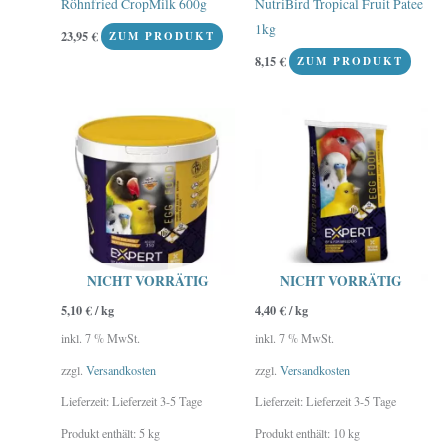
Röhnfried CropMilk 600g
NutriBird Tropical Fruit Patee
1kg
23,95
€
ZUM PRODUKT
8,15
€
ZUM PRODUKT
NICHT VORRÄTIG
NICHT VORRÄTIG
5,10
€
/
kg
4,40
€
/
kg
inkl. 7 % MwSt.
inkl. 7 % MwSt.
zzgl.
Versandkosten
zzgl.
Versandkosten
Lieferzeit:
Lieferzeit 3-5 Tage
Lieferzeit:
Lieferzeit 3-5 Tage
Produkt enthält: 5
kg
Produkt enthält: 10
kg