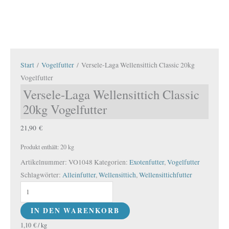
Start
/
Vogelfutter
/ Versele-Laga Wellensittich Classic 20kg
Vogelfutter
Versele-Laga Wellensittich Classic
20kg Vogelfutter
21,90
€
Produkt enthält: 20
kg
Artikelnummer:
VO1048
Kategorien:
Exotenfutter
,
Vogelfutter
Schlagwörter:
Alleinfutter
,
Wellensittich
,
Wellensittichfutter
IN DEN WARENKORB
1,10
€
/
kg