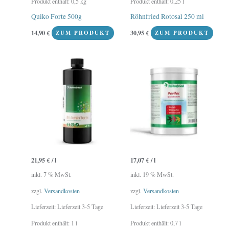
Produkt enthält: 0,5
kg
Produkt enthält: 0,25
l
Quiko Forte 500g
Röhnfried Rotosal 250 ml
14,90
€
30,95
€
ZUM PRODUKT
ZUM PRODUKT
21,95
€
/
l
17,07
€
/
l
inkl. 7 % MwSt.
inkl. 19 % MwSt.
zzgl.
Versandkosten
zzgl.
Versandkosten
Lieferzeit:
Lieferzeit 3-5 Tage
Lieferzeit:
Lieferzeit 3-5 Tage
Produkt enthält: 1
l
Produkt enthält: 0,7
l