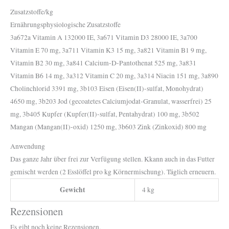
Zusatzstoffe/kg
Ernährungsphysiologische Zusatzstoffe
3a672a Vitamin A 132000 IE, 3a671 Vitamin D3 28000 IE, 3a700
Vitamin E 70 mg, 3a711 Vitamin K3 15 mg, 3a821 Vitamin B1 9 mg,
Vitamin B2 30 mg, 3a841 Calcium-D-Pantothenat 525 mg, 3a831
Vitamin B6 14 mg, 3a312 Vitamin C 20 mg, 3a314 Niacin 151 mg, 3a890
Cholinchlorid 3391 mg, 3b103 Eisen (Eisen(II)-sulfat, Monohydrat)
4650 mg, 3b203 Jod (gecoatetes Calciumjodat-Granulat, wasserfrei) 25
mg, 3b405 Kupfer (Kupfer(II)-sulfat, Pentahydrat) 100 mg, 3b502
Mangan (Mangan(II)-oxid) 1250 mg, 3b603 Zink (Zinkoxid) 800 mg
Anwendung
Das ganze Jahr über frei zur Verfügung stellen. Kkann auch in das Futter
gemischt werden (2 Esslöffel pro kg Körnermischung). Täglich erneuern.
Gewicht
4 kg
Rezensionen
Es gibt noch keine Rezensionen.