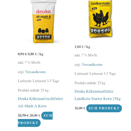
22,70 €
20,00 €.
1,04
€
/
kg
0,91
€
0,80
€
/
kg
inkl. 7 % MwSt.
inkl. 7 % MwSt.
zzgl.
Versandkosten
zzgl.
Versandkosten
Lieferzeit:
Lieferzeit 3-5 Tage
Lieferzeit:
Lieferzeit 3-5 Tage
Produkt enthält: 25
kg
Produkt enthält: 25
kg
Deuka Kükenmastfutter
Deuka Kükenaufzuchtfutter
Landkorn Starter Korn 25kg
All-Mash A Korn
26,00
€
ZUM PRODUKT
22,70
€
20,00
€
ZUM
PRODUKT