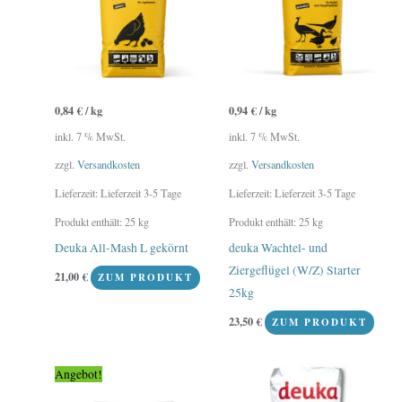
0,84
€
/
kg
0,94
€
/
kg
inkl. 7 % MwSt.
inkl. 7 % MwSt.
zzgl.
Versandkosten
zzgl.
Versandkosten
Lieferzeit:
Lieferzeit 3-5 Tage
Lieferzeit:
Lieferzeit 3-5 Tage
Produkt enthält: 25
kg
Produkt enthält: 25
kg
Deuka All-Mash L gekörnt
deuka Wachtel- und
Ziergeflügel (W/Z) Starter
21,00
€
ZUM PRODUKT
25kg
23,50
€
ZUM PRODUKT
Ursprünglicher
Aktueller
Angebot!
Preis
Preis
war:
ist: